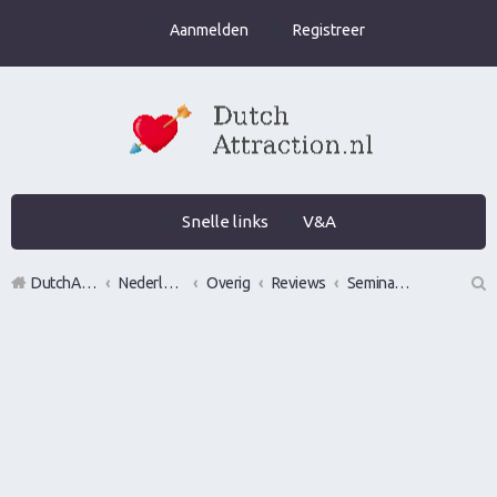
Aanmelden
Registreer
Snelle links
V&A
DutchAttraction.nl
Nederlands grootste Dutch Attraction, Lifestyle, Vrouwen versieren en Pick-Up (PUA) Forum
Overig
Reviews
Seminars over vrouwen en/of pick up
Z
oe
k