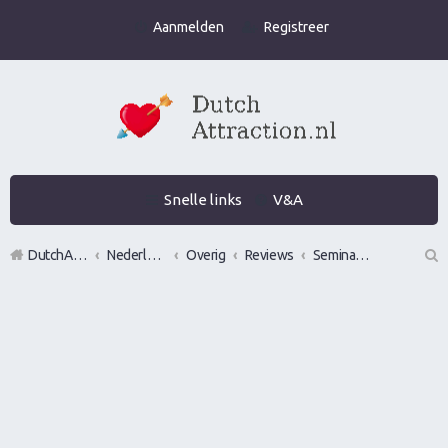
Aanmelden
Registreer
Snelle links
V&A
DutchAttraction.nl
Nederlands grootste Dutch Attraction, Lifestyle, Vrouwen versieren en Pick-Up (PUA) Forum
Overig
Reviews
Seminars over vrouwen en/of pick up
Z
oe
k