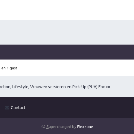
 en 1 gast
ction, Lifestyle, Vrouwen versieren en Pick-Up (PUA) Forum
m
Contact
😏
S
upercharged by
Flexzone