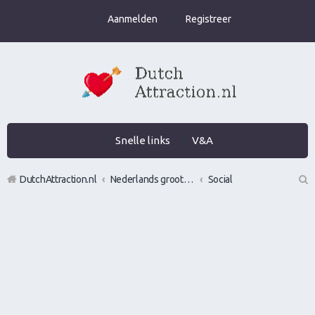
Aanmelden
Registreer
Snelle links
V&A
DutchAttraction.nl
Nederlands grootste Dutch Attraction, Lifestyle, Vrouwen versieren en Pick-Up (PUA) Forum
Social
Z
oe
k