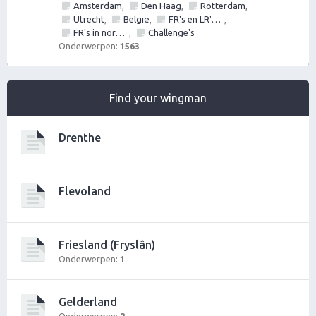
Amsterdam
Den Haag
Rotterdam
,
,
,
Utrecht
België
FR's en LR's (alles mag fotos, nummers, etc)
,
,
,
FR's in normal life
Challenge's
,
Onderwerpen:
1563
Find your wingman
Drenthe
Flevoland
Friesland (Fryslân)
Onderwerpen:
1
Gelderland