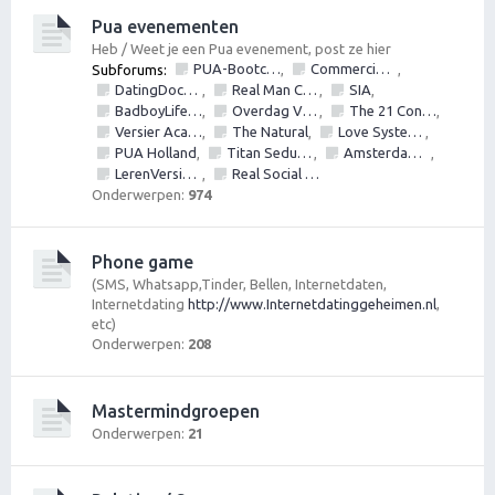
Pua evenementen
Heb / Weet je een Pua evenement, post ze hier
PUA-Bootcamps, Versiercursus, VersierWorkshops en PickupSeminars
Commerciële bedrijven / Reviews van versier workshops en pick up bootcamps
Subforums:
,
,
DatingDoctors
Real Man Conference
SIA
,
,
,
BadboyLifestyle
Overdag Vrouwen Versieren.nl
The 21 Convention
,
,
,
Versier Academie
The Natural
Love Systems
,
,
,
PUA Holland
Titan Seduction
Amsterdam Bootcamps
,
,
,
LerenVersieren.nl
Real Social Dynamics
,
Onderwerpen:
974
Phone game
(SMS, Whatsapp,Tinder, Bellen, Internetdaten,
Internetdating
http://www.Internetdatinggeheimen.nl
,
etc)
Onderwerpen:
208
Mastermindgroepen
Onderwerpen:
21