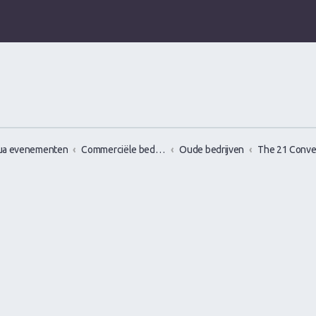
ua evenementen
Commerciële bedrijven / Reviews van versier workshops en pick up bootcamps
Oude bedrijven
The 21 Conve