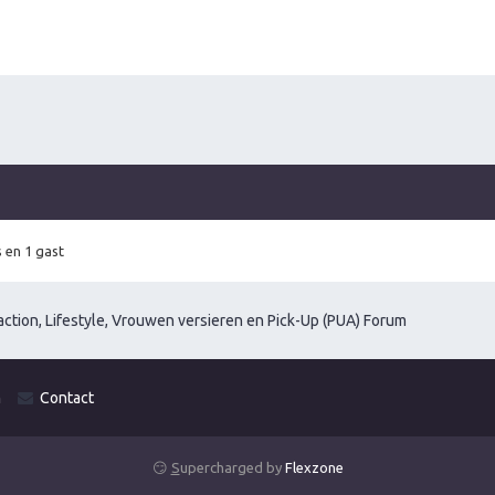
 en 1 gast
ction, Lifestyle, Vrouwen versieren en Pick-Up (PUA) Forum
m
Contact
😏
S
upercharged by
Flexzone