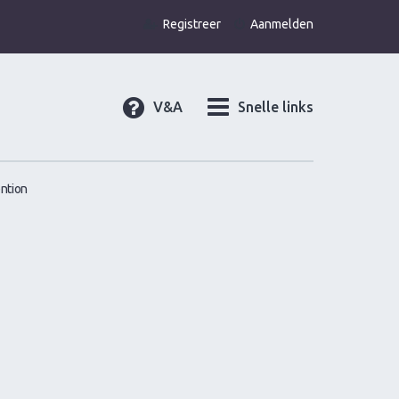
Registreer
Aanmelden
V&A
Snelle links
ntion