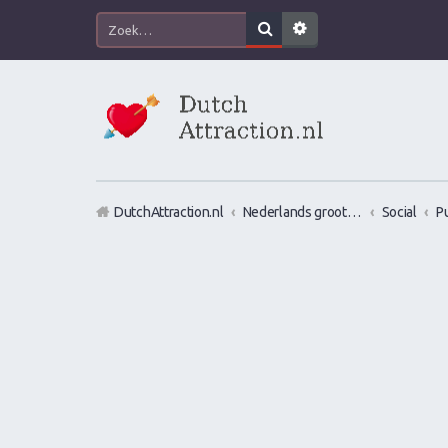
DutchAttraction.nl
Nederlands grootste Dutch Attraction, Lifestyle, Vrouwen versieren en Pick-Up (PUA) Forum
Social
P