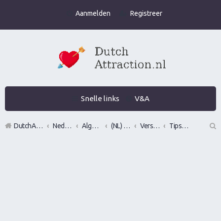
Aanmelden
Registreer
Snelle links
V&A
DutchAttraction.nl
Nederlands grootste Dutch Attraction, Lifestyle, Vrouwen versieren en Pick-Up (PUA) Forum
Algemeen
(NL) General Seduction/Attraction talk
Versiertips over vrouwen versieren, flirten en verleiden
Tips en Advies: Daten met vrouwen
Z
oe
k