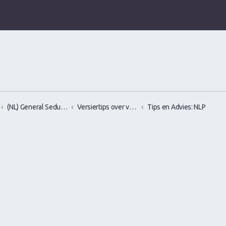
(NL) General Seduction/Attraction talk
Versiertips over vrouwen versieren, flirten en verleiden
Tips en Advies: NLP