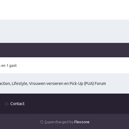
 en 1 gast
ction, Lifestyle, Vrouwen versieren en Pick-Up (PUA) Forum
m
Contact
😏
S
upercharged by
Flexzone