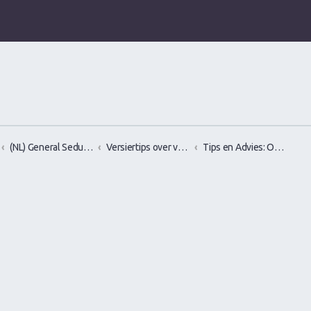
(NL) General Seduction/Attraction talk
Versiertips over vrouwen versieren, flirten en verleiden
Tips en Advies: Openen & Gesprekstechnieken. Openingszinnen en zin om te openen. De eerste stap om te gaan vrouwen versieren.