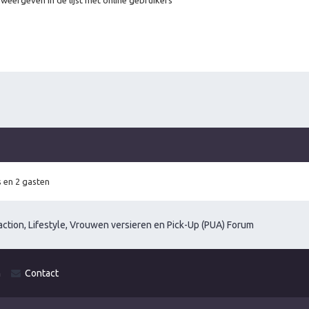
 weergeven in de lijst met online gebruikers
 en 2 gasten
ction, Lifestyle, Vrouwen versieren en Pick-Up (PUA) Forum
m
Contact