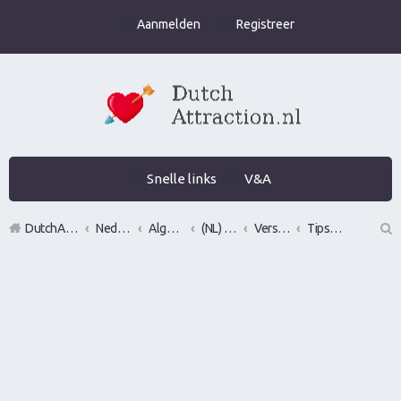
Aanmelden
Registreer
Snelle links
V&A
DutchAttraction.nl
Nederlands grootste Dutch Attraction, Lifestyle, Vrouwen versieren en Pick-Up (PUA) Forum
Algemeen
(NL) General Seduction/Attraction talk
Versiertips over vrouwen versieren, flirten en verleiden
Tips en advies vrouwen versieren: Algemeen
Z
oe
k