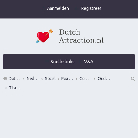
Aanmelden
Registreer
Snelle links
V&A
DutchAttraction.nl
Nederlands grootste Dutch Attraction, Lifestyle, Vrouwen versieren en Pick-Up (PUA) Forum
Social
Pua evenementen
Commerciële bedrijven / Reviews van versier workshops en pick up bootcamps
Oude bedrijven
Titan Seduction
Z
oe
k