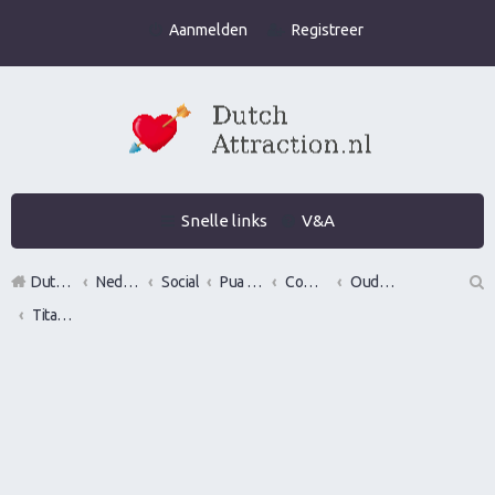
Aanmelden
Registreer
Snelle links
V&A
DutchAttraction.nl
Nederlands grootste Dutch Attraction, Lifestyle, Vrouwen versieren en Pick-Up (PUA) Forum
Social
Pua evenementen
Commerciële bedrijven / Reviews van versier workshops en pick up bootcamps
Oude bedrijven
Titan Seduction
Z
oe
k