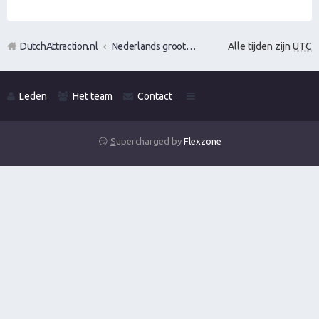
DutchAttraction.nl
Nederlands grootste Dutch Attraction, Lifestyle, Vrouwen versieren en Pick-Up (PUA) Forum
Alle tijden zijn
UTC
Leden
Het team
Contact
😏
S
upercharged by
Flexzone