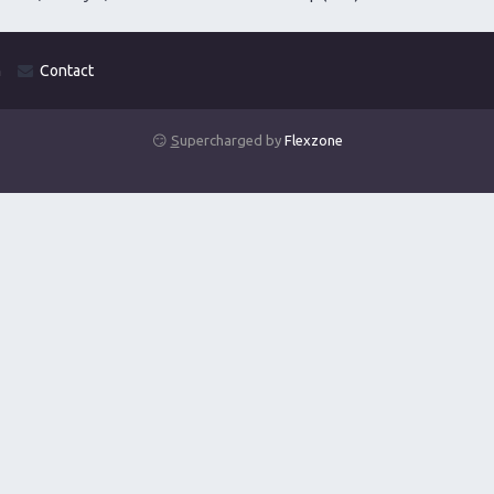
m
Contact
😏
S
upercharged by
Flexzone