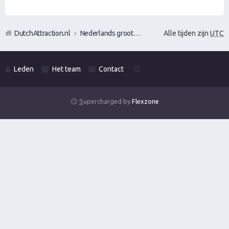
DutchAttraction.nl
Nederlands grootste Dutch Attraction, Lifestyle, Vrouwen versieren en Pick-Up (PUA) Forum
Alle tijden zijn
UTC
Leden
Het team
Contact
😏
S
upercharged by
Flexzone