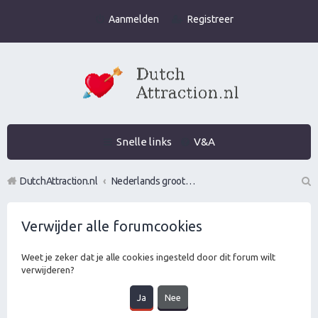
Aanmelden
Registreer
Snelle links
V&A
DutchAttraction.nl
Nederlands grootste Dutch Attraction, Lifestyle, Vrouwen versieren en Pick-Up (PUA) Forum
Z
Verwijder alle forumcookies
oe
k
Weet je zeker dat je alle cookies ingesteld door dit forum wilt
verwijderen?