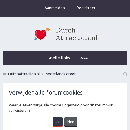
Aanmelden
Registreer
Snelle links
V&A
DutchAttraction.nl
Nederlands grootste Dutch Attraction, Lifestyle, Vrouwen versieren en Pick-Up (PUA) Forum
Z
Verwijder alle forumcookies
oe
k
Weet je zeker dat je alle cookies ingesteld door dit forum wilt
verwijderen?