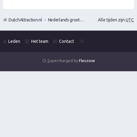
DutchAttraction.nl
Nederlands grootste Dutch Attraction, Lifestyle, Vrouwen versieren en Pick-Up (PUA) Forum
Alle tijden zijn
UTC
Leden
Het team
Contact
😏
S
upercharged by
Flexzone