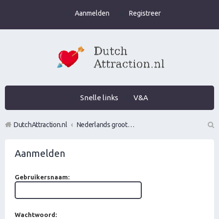
Aanmelden
Registreer
Snelle links
V&A
DutchAttraction.nl
Nederlands grootste Dutch Attraction, Lifestyle, Vrouwen versieren en Pick-Up (PUA) Forum
Z
Aanmelden
oe
k
Gebruikersnaam:
Wachtwoord: