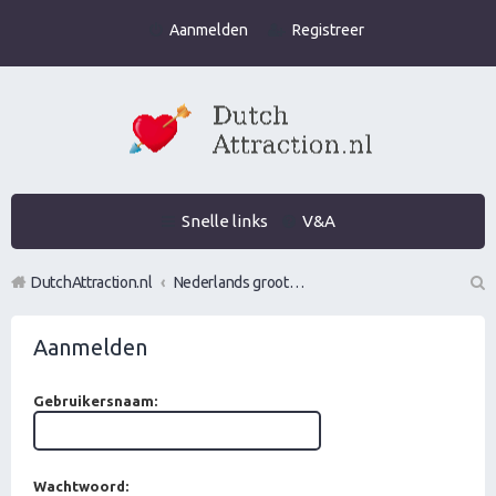
Aanmelden
Registreer
Snelle links
V&A
DutchAttraction.nl
Nederlands grootste Dutch Attraction, Lifestyle, Vrouwen versieren en Pick-Up (PUA) Forum
Z
Aanmelden
oe
k
Gebruikersnaam:
Wachtwoord: