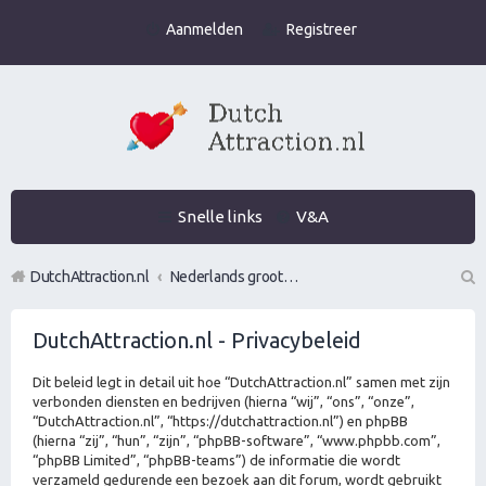
Aanmelden
Registreer
Snelle links
V&A
DutchAttraction.nl
Nederlands grootste Dutch Attraction, Lifestyle, Vrouwen versieren en Pick-Up (PUA) Forum
Z
DutchAttraction.nl - Privacybeleid
oe
k
Dit beleid legt in detail uit hoe “DutchAttraction.nl” samen met zijn
verbonden diensten en bedrijven (hierna “wij”, “ons”, “onze”,
“DutchAttraction.nl”, “https://dutchattraction.nl”) en phpBB
(hierna “zij”, “hun”, “zijn”, “phpBB-software”, “www.phpbb.com”,
“phpBB Limited”, “phpBB-teams”) de informatie die wordt
verzameld gedurende een bezoek aan dit forum, wordt gebruikt