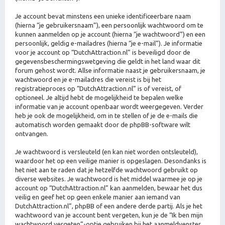
Je account bevat minstens een unieke identificeerbare naam
(hierna “je gebruikersnaam”), een persoonlijk wachtwoord om te
kunnen aanmelden op je account (hierna “je wachtwoord”) en een
persoonlijk, geldig e-mailadres (hierna “je e-mail”). Je informatie
voor je account op “DutchAttraction.nl” is beveiligd door de
gegevensbeschermingswetgeving die geldt in het land waar dit
forum gehost wordt. Allse informatie naast je gebruikersnaam, je
wachtwoord en je e-mailadres die vereist is bij het
registratieproces op “DutchAttraction.nl” is of vereist, of
optioneel. Je altijd hebt de mogelijkheid te bepalen welke
informatie van je account openbaar wordt weergegeven. Verder
heb je ook de mogelijkheid, om in te stellen of je de e-mails die
automatisch worden gemaakt door de phpBB-software wilt
ontvangen.
Je wachtwoord is versleuteld (en kan niet worden ontsleuteld),
waardoor het op een veilige manier is opgeslagen. Desondanks is
het niet aan te raden dat je hetzelfde wachtwoord gebruikt op
diverse websites. Je wachtwoord is het middel waarmee je op je
account op “DutchAttraction.nl” kan aanmelden, bewaar het dus
veilig en geef het op geen enkele manier aan iemand van
DutchAttraction.nl”, phpBB of een andere derde partij. Als je het
wachtwoord van je account bent vergeten, kun je de “Ik ben mijn
wachtwoord vergeten”-optie gebruiken bij het aanmeldvenster.