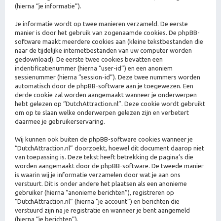
(hierna “je informatie”).
Je informatie wordt op twee manieren verzameld. De eerste
manier is door het gebruik van zogenaamde cookies. De phpBB-
software maakt meerdere cookies aan (kleine tekstbestanden die
naar de tijdelijke internetbestanden van uw computer worden
gedownload). De eerste twee cookies bevatten een
indentificatienummer (hierna “user-id”) en een anoniem
sessienummer (hierna “session-id”). Deze twee nummers worden
automatisch door de phpBB-software aan je toegewezen. Een
derde cookie zal worden aangemaakt wanneer je onderwerpen
hebt gelezen op “DutchAttraction.nl”. Deze cookie wordt gebruikt
om op te slaan welke onderwerpen gelezen zijn en verbetert
daarmee je gebruikerservaring.
Wij kunnen ook buiten de phpBB-software cookies wanneer je
“DutchAttraction.nl” doorzoekt, hoewel dit document daarop niet
van toepassing is. Deze tekst heeft betrekking de pagina’s die
worden aangemaakt door de phpBB-software. De tweede manier
is waarin wij je informatie verzamelen door wat je aan ons
verstuurt. Dit is onder andere het plaatsen als een anonieme
gebruiker (hierna “anonieme berichten”), registreren op
“DutchAttraction.nl” (hierna “je account”) en berichten die
verstuurd zijn na je registratie en wanneer je bent aangemeld
(hierna “je berichten”).