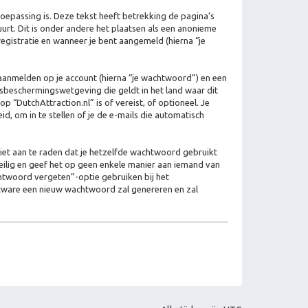
epassing is. Deze tekst heeft betrekking de pagina’s
rt. Dit is onder andere het plaatsen als een anonieme
 registratie en wanneer je bent aangemeld (hierna “je
aanmelden op je account (hierna “je wachtwoord”) en een
ensbeschermingswetgeving die geldt in het land waar dit
p “DutchAttraction.nl” is of vereist, of optioneel. Je
, om in te stellen of je de e-mails die automatisch
niet aan te raden dat je hetzelfde wachtwoord gebruikt
eilig en geef het op geen enkele manier aan iemand van
chtwoord vergeten”-optie gebruiken bij het
ftware een nieuw wachtwoord zal genereren en zal