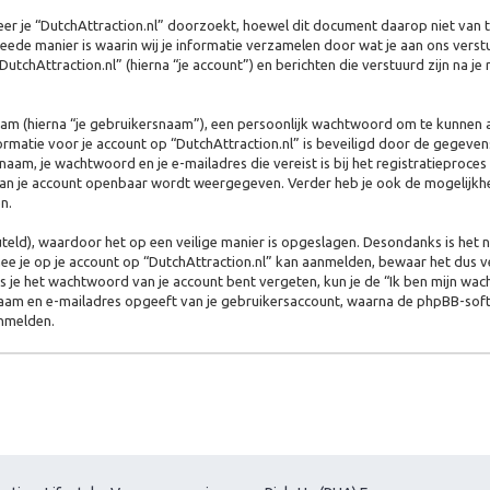
 je “DutchAttraction.nl” doorzoekt, hoewel dit document daarop niet van to
 manier is waarin wij je informatie verzamelen door wat je aan ons verstuu
utchAttraction.nl” (hierna “je account”) en berichten die verstuurd zijn na je
aam (hierna “je gebruikersnaam”), een persoonlijk wachtwoord om te kunnen 
informatie voor je account op “DutchAttraction.nl” is beveiligd door de gegev
am, je wachtwoord en je e-mailadres die vereist is bij het registratieproces o
van je account openbaar wordt weergegeven. Verder heb je ook de mogelijkheid
n.
teld), waardoor het op een veilige manier is opgeslagen. Desondanks is het 
e je op je account op “DutchAttraction.nl” kan aanmelden, bewaar het dus v
ls je het wachtwoord van je account bent vergeten, kun je de “Ik ben mijn wa
snaam en e-mailadres opgeeft van je gebruikersaccount, waarna de phpBB-so
anmelden.