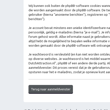
Wij kunnen ook buiten de phpBB-software cookies wanneer
die worden aangemaakt door de phpBB-software. De tweede
gebruiker (hierna “anonieme berichten”), registreren op “D
berichten”).
Je account bevat minstens een unieke identificeerbare n
persoonlijk, geldig e-mailadres (hierna “je e-mail”). Je 
forum gehost wordt. Allse informatie naast je gebruikersna
altijd hebt de mogelijkheid te bepalen welke informatie 
worden gemaakt door de phpBB-software wilt ontvange
Je wachtwoord is versleuteld (en kan niet worden ontsleu
op diverse websites. Je wachtwoord is het middel waarme
DutchAttraction.nl”, phpBB of een andere derde partij. A
aanmeldvenster. Dit proces vereist dat je de gebruiker
opsturen naar het e-mailadres, zodat je opnieuw kunt a
Terug naar aanmeldvenster