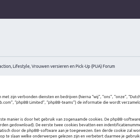
ction, Lifestyle, Vrouwen versieren en Pick-Up (PUA) Forum
en met zijn verbonden diensten en bedrijven (hierna “wij”, “ons”, “onze”, “Dutc
hpbb.com”, “phpBB Limited”, “phpBB-teams”) de informatie die wordt verzame
rste manier is door het gebruik van zogenaamde cookies. De phpBB-software
orden gedownload). De eerste twee cookies bevatten een indentificatienumme
matisch door de phpBB-software aan je toegewezen. Een derde cookie zal w
op te slaan welke onderwerpen gelezen zijn en verbetert daarmee je gebruik