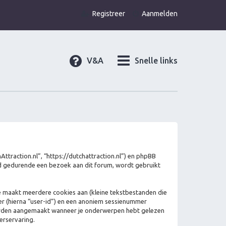
Registreer
Aanmelden
V&A
Snelle links
hAttraction.nl”, “https://dutchattraction.nl”) en phpBB
ld gedurende een bezoek aan dit forum, wordt gebruikt
 maakt meerdere cookies aan (kleine tekstbestanden die
r (hierna “user-id”) en een anoniem sessienummer
orden aangemaakt wanneer je onderwerpen hebt gelezen
erservaring.