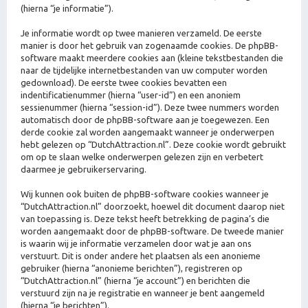
(hierna “je informatie”).
Je informatie wordt op twee manieren verzameld. De eerste
manier is door het gebruik van zogenaamde cookies. De phpBB-
software maakt meerdere cookies aan (kleine tekstbestanden die
naar de tijdelijke internetbestanden van uw computer worden
gedownload). De eerste twee cookies bevatten een
indentificatienummer (hierna “user-id”) en een anoniem
sessienummer (hierna “session-id”). Deze twee nummers worden
automatisch door de phpBB-software aan je toegewezen. Een
derde cookie zal worden aangemaakt wanneer je onderwerpen
hebt gelezen op “DutchAttraction.nl”. Deze cookie wordt gebruikt
om op te slaan welke onderwerpen gelezen zijn en verbetert
daarmee je gebruikerservaring.
Wij kunnen ook buiten de phpBB-software cookies wanneer je
“DutchAttraction.nl” doorzoekt, hoewel dit document daarop niet
van toepassing is. Deze tekst heeft betrekking de pagina’s die
worden aangemaakt door de phpBB-software. De tweede manier
is waarin wij je informatie verzamelen door wat je aan ons
verstuurt. Dit is onder andere het plaatsen als een anonieme
gebruiker (hierna “anonieme berichten”), registreren op
“DutchAttraction.nl” (hierna “je account”) en berichten die
verstuurd zijn na je registratie en wanneer je bent aangemeld
(hierna “je berichten”).