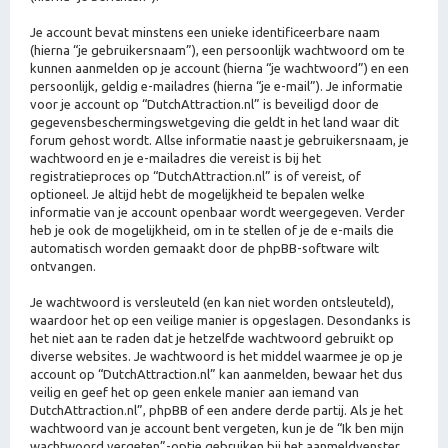
Je account bevat minstens een unieke identificeerbare naam
(hierna “je gebruikersnaam”), een persoonlijk wachtwoord om te
kunnen aanmelden op je account (hierna “je wachtwoord”) en een
persoonlijk, geldig e-mailadres (hierna “je e-mail”). Je informatie
voor je account op “DutchAttraction.nl” is beveiligd door de
gegevensbeschermingswetgeving die geldt in het land waar dit
forum gehost wordt. Allse informatie naast je gebruikersnaam, je
wachtwoord en je e-mailadres die vereist is bij het
registratieproces op “DutchAttraction.nl” is of vereist, of
optioneel. Je altijd hebt de mogelijkheid te bepalen welke
informatie van je account openbaar wordt weergegeven. Verder
heb je ook de mogelijkheid, om in te stellen of je de e-mails die
automatisch worden gemaakt door de phpBB-software wilt
ontvangen.
Je wachtwoord is versleuteld (en kan niet worden ontsleuteld),
waardoor het op een veilige manier is opgeslagen. Desondanks is
het niet aan te raden dat je hetzelfde wachtwoord gebruikt op
diverse websites. Je wachtwoord is het middel waarmee je op je
account op “DutchAttraction.nl” kan aanmelden, bewaar het dus
veilig en geef het op geen enkele manier aan iemand van
DutchAttraction.nl”, phpBB of een andere derde partij. Als je het
wachtwoord van je account bent vergeten, kun je de “Ik ben mijn
wachtwoord vergeten”-optie gebruiken bij het aanmeldvenster.