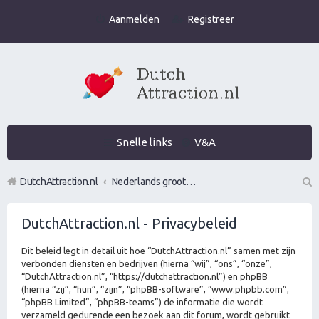
Aanmelden
Registreer
Snelle links
V&A
DutchAttraction.nl
Nederlands grootste Dutch Attraction, Lifestyle, Vrouwen versieren en Pick-Up (PUA) Forum
Z
DutchAttraction.nl - Privacybeleid
oe
k
Dit beleid legt in detail uit hoe “DutchAttraction.nl” samen met zijn
verbonden diensten en bedrijven (hierna “wij”, “ons”, “onze”,
“DutchAttraction.nl”, “https://dutchattraction.nl”) en phpBB
(hierna “zij”, “hun”, “zijn”, “phpBB-software”, “www.phpbb.com”,
“phpBB Limited”, “phpBB-teams”) de informatie die wordt
verzameld gedurende een bezoek aan dit forum, wordt gebruikt