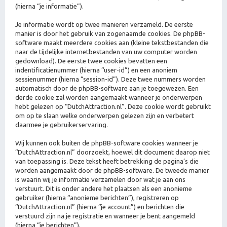
(hierna “je informatie”).
Je informatie wordt op twee manieren verzameld. De eerste
manier is door het gebruik van zogenaamde cookies. De phpBB-
software maakt meerdere cookies aan (kleine tekstbestanden die
naar de tijdelijke internetbestanden van uw computer worden
gedownload). De eerste twee cookies bevatten een
indentificatienummer (hierna “user-id”) en een anoniem
sessienummer (hierna “session-id”). Deze twee nummers worden
automatisch door de phpBB-software aan je toegewezen. Een
derde cookie zal worden aangemaakt wanneer je onderwerpen
hebt gelezen op “DutchAttraction.nl”. Deze cookie wordt gebruikt
om op te slaan welke onderwerpen gelezen zijn en verbetert
daarmee je gebruikerservaring.
Wij kunnen ook buiten de phpBB-software cookies wanneer je
“DutchAttraction.nl” doorzoekt, hoewel dit document daarop niet
van toepassing is. Deze tekst heeft betrekking de pagina’s die
worden aangemaakt door de phpBB-software. De tweede manier
is waarin wij je informatie verzamelen door wat je aan ons
verstuurt. Dit is onder andere het plaatsen als een anonieme
gebruiker (hierna “anonieme berichten”), registreren op
“DutchAttraction.nl” (hierna “je account”) en berichten die
verstuurd zijn na je registratie en wanneer je bent aangemeld
(hierna “je berichten”).