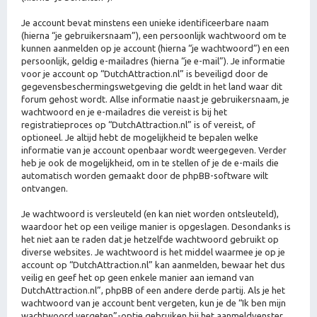
Je account bevat minstens een unieke identificeerbare naam
(hierna “je gebruikersnaam”), een persoonlijk wachtwoord om te
kunnen aanmelden op je account (hierna “je wachtwoord”) en een
persoonlijk, geldig e-mailadres (hierna “je e-mail”). Je informatie
voor je account op “DutchAttraction.nl” is beveiligd door de
gegevensbeschermingswetgeving die geldt in het land waar dit
forum gehost wordt. Allse informatie naast je gebruikersnaam, je
wachtwoord en je e-mailadres die vereist is bij het
registratieproces op “DutchAttraction.nl” is of vereist, of
optioneel. Je altijd hebt de mogelijkheid te bepalen welke
informatie van je account openbaar wordt weergegeven. Verder
heb je ook de mogelijkheid, om in te stellen of je de e-mails die
automatisch worden gemaakt door de phpBB-software wilt
ontvangen.
Je wachtwoord is versleuteld (en kan niet worden ontsleuteld),
waardoor het op een veilige manier is opgeslagen. Desondanks is
het niet aan te raden dat je hetzelfde wachtwoord gebruikt op
diverse websites. Je wachtwoord is het middel waarmee je op je
account op “DutchAttraction.nl” kan aanmelden, bewaar het dus
veilig en geef het op geen enkele manier aan iemand van
DutchAttraction.nl”, phpBB of een andere derde partij. Als je het
wachtwoord van je account bent vergeten, kun je de “Ik ben mijn
wachtwoord vergeten”-optie gebruiken bij het aanmeldvenster.