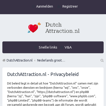
Aanmelden
Registreer
Snelle links
V&A
DutchAttraction.nl
Nederlands grootste Dutch Attraction, Lifestyle, Vrouwen versieren en Pick-Up (PUA) Forum
Z
DutchAttraction.nl - Privacybeleid
oe
k
Dit beleid legt in detail uit hoe “DutchAttraction.nl” samen met zijn
verbonden diensten en bedrijven (hierna “wij”, “ons”, “onze”,
“DutchAttraction.nl”, “https://dutchattraction.nl”) en phpBB
(hierna “zij”, “hun”, “zijn”, “phpBB-software”, “www.phpbb.com”,
“phpBB Limited”, “phpBB-teams”) de informatie die wordt
verzameld gedurende een bezoek aan dit forum, wordt gebruikt