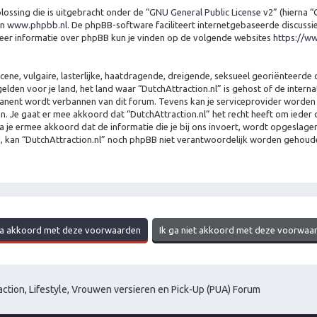
ossing die is uitgebracht onder de “
GNU General Public License v2
” (hierna 
n
www.phpbb.nl
. De phpBB-software faciliteert internetgebaseerde discussi
Meer informatie over phpBB kun je vinden op de volgende websites
https://w
e, vulgaire, lasterlijke, haatdragende, dreigende, seksueel georiënteerde of
elden voor je land, het land waar “DutchAttraction.nl” is gehost of de intern
manent wordt verbannen van dit forum. Tevens kan je serviceprovider worden i
 gaat er mee akkoord dat “DutchAttraction.nl” het recht heeft om ieder ond
ga je ermee akkoord dat de informatie die je bij ons invoert, wordt opgeslag
g, kan “DutchAttraction.nl” noch phpBB niet verantwoordelijk worden gehoud
ction, Lifestyle, Vrouwen versieren en Pick-Up (PUA) Forum