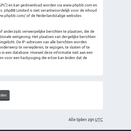
“GPL”) en kan gedownload worden via
www.phpbb.com
en
es. phpBB Limited is niet verantwoordelijk voor de inhoud
ww.phpbb.com/
of de Nederlandstalige websites
 anderzijds verwerpelijke berichten te plaatsen, die de
ationale wetgeving. Het plaatsen van dergelijke berichten
ngelicht. De IP-adressen van alle berichten worden
erwerp te verwijderen, te wijzigen, te sluiten of te
en in een database. Hoewel deze informatie niet aan een
en voor een hackpoging die ertoe kan leiden dat de
Alle tijden zijn
UTC