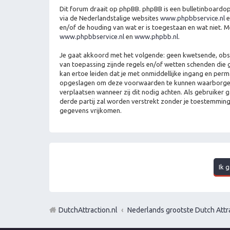
Dit forum draait op phpBB. phpBB is een bulletinboardopl
via de Nederlandstalige websites
www.phpbbservice.nl
e
en/of de houding van wat er is toegestaan en wat niet. 
www.phpbbservice.nl
en
www.phpbb.nl
.
Je gaat akkoord met het volgende: geen kwetsende, obscen
van toepassing zijnde regels en/of wetten schenden die g
kan ertoe leiden dat je met onmiddellijke ingang en per
opgeslagen om deze voorwaarden te kunnen waarborgen. Je
verplaatsen wanneer zij dit nodig achten. Als gebruiker 
derde partij zal worden verstrekt zonder je toestemmin
gegevens vrijkomen.
DutchAttraction.nl
Nederlands grootste Dutch Attra