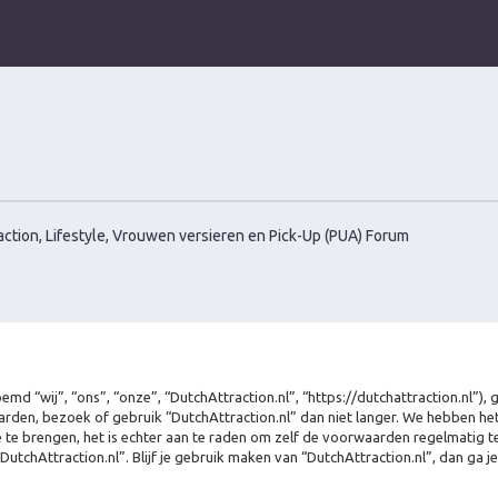
ction, Lifestyle, Vrouwen versieren en Pick-Up (PUA) Forum
md “wij”, “ons”, “onze”, “DutchAttraction.nl”, “https://dutchattraction.nl”)
rden, bezoek of gebruik “DutchAttraction.nl” dan niet langer. We hebben h
e te brengen, het is echter aan te raden om zelf de voorwaarden regelmatig te
DutchAttraction.nl”. Blijf je gebruik maken van “DutchAttraction.nl”, dan ga 