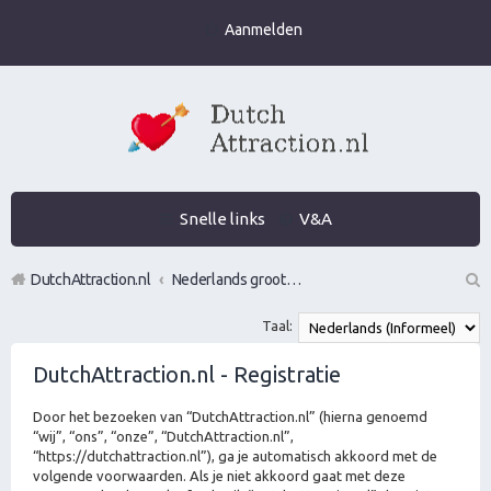
Aanmelden
Snelle links
V&A
DutchAttraction.nl
Nederlands grootste Dutch Attraction, Lifestyle, Vrouwen versieren en Pick-Up (PUA) Forum
Z
Taal:
oe
DutchAttraction.nl - Registratie
k
Door het bezoeken van “DutchAttraction.nl” (hierna genoemd
“wij”, “ons”, “onze”, “DutchAttraction.nl”,
“https://dutchattraction.nl”), ga je automatisch akkoord met de
volgende voorwaarden. Als je niet akkoord gaat met deze