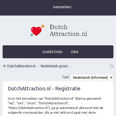
Aanmelden
Snelle links
V&A
DutchAttraction.nl
Nederlands grootste Dutch Attraction, Lifestyle, Vrouwen versieren en Pick-Up (PUA) Forum
Z
Taal:
oe
DutchAttraction.nl - Registratie
k
Door het bezoeken van “DutchAttraction.nl” (hierna genoemd
“wij”, “ons”, “onze”, “DutchAttraction.nl”,
“https://dutchattraction.nl”), ga je automatisch akkoord met de
volgende voorwaarden. Als je niet akkoord gaat met deze