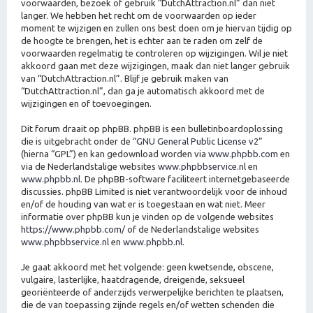
voorwaarden, bezoek of gebruik “DutchAttraction.nl” dan niet
langer. We hebben het recht om de voorwaarden op ieder
moment te wijzigen en zullen ons best doen om je hiervan tijdig op
de hoogte te brengen, het is echter aan te raden om zelf de
voorwaarden regelmatig te controleren op wijzigingen. Wil je niet
akkoord gaan met deze wijzigingen, maak dan niet langer gebruik
van “DutchAttraction.nl”. Blijf je gebruik maken van
“DutchAttraction.nl”, dan ga je automatisch akkoord met de
wijzigingen en of toevoegingen.
Dit forum draait op phpBB. phpBB is een bulletinboardoplossing
die is uitgebracht onder de “
GNU General Public License v2
”
(hierna “GPL”) en kan gedownload worden via
www.phpbb.com
en
via de Nederlandstalige websites
www.phpbbservice.nl
en
www.phpbb.nl
. De phpBB-software faciliteert internetgebaseerde
discussies. phpBB Limited is niet verantwoordelijk voor de inhoud
en/of de houding van wat er is toegestaan en wat niet. Meer
informatie over phpBB kun je vinden op de volgende websites
https://www.phpbb.com/
of de Nederlandstalige websites
www.phpbbservice.nl
en
www.phpbb.nl
.
Je gaat akkoord met het volgende: geen kwetsende, obscene,
vulgaire, lasterlijke, haatdragende, dreigende, seksueel
georiënteerde of anderzijds verwerpelijke berichten te plaatsen,
die de van toepassing zijnde regels en/of wetten schenden die