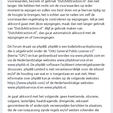
voorwaarden, bezoek of gebruik “DutchAttraction.nl” dan niet
langer. We hebben het recht om de voorwaarden op ieder
moment te wijzigen en zullen ons best doen om je hiervan tijdig op
de hoogte te brengen, het is echter aan te raden om zelf de
voorwaarden regelmatig te controleren op wijzigingen. Wil je niet
akkoord gaan met deze wijzigingen, maak dan niet langer gebruik
van “DutchAttraction.nl”. Blijf je gebruik maken van
“DutchAttraction.nl”, dan ga je automatisch akkoord met de
wijzigingen en of toevoegingen.
Dit forum draait op phpBB. phpBB is een bulletinboardoplossing
die is uitgebracht onder de “
GNU General Public License v2
”
(hierna “GPL”) en kan gedownload worden via
www.phpbb.com
en
via de Nederlandstalige websites
www.phpbbservice.nl
en
www.phpbb.nl
. De phpBB-software faciliteert internetgebaseerde
discussies. phpBB Limited is niet verantwoordelijk voor de inhoud
en/of de houding van wat er is toegestaan en wat niet. Meer
informatie over phpBB kun je vinden op de volgende websites
https://www.phpbb.com/
of de Nederlandstalige websites
www.phpbbservice.nl
en
www.phpbb.nl
.
Je gaat akkoord met het volgende: geen kwetsende, obscene,
vulgaire, lasterlijke, haatdragende, dreigende, seksueel
georiënteerde of anderzijds verwerpelijke berichten te plaatsen,
die de van toepassing zijnde regels en/of wetten schenden die