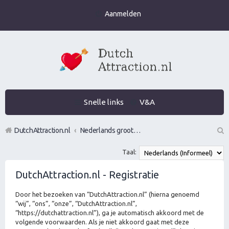
Aanmelden
Snelle links
V&A
DutchAttraction.nl
Nederlands grootste Dutch Attraction, Lifestyle, Vrouwen versieren en Pick-Up (PUA) Forum
Z
Taal:
oe
DutchAttraction.nl - Registratie
k
Door het bezoeken van “DutchAttraction.nl” (hierna genoemd
“wij”, “ons”, “onze”, “DutchAttraction.nl”,
“https://dutchattraction.nl”), ga je automatisch akkoord met de
volgende voorwaarden. Als je niet akkoord gaat met deze