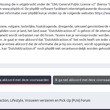
ossing die is uitgebracht onder de “
GNU General Public License v2
” (hierna 
n
www.phpbb.nl
. De phpBB-software faciliteert internetgebaseerde discussi
Meer informatie over phpBB kun je vinden op de volgende websites
https://w
e, vulgaire, lasterlijke, haatdragende, dreigende, seksueel georiënteerde of
elden voor je land, het land waar “DutchAttraction.nl” is gehost of de intern
manent wordt verbannen van dit forum. Tevens kan je serviceprovider worden i
 gaat er mee akkoord dat “DutchAttraction.nl” het recht heeft om ieder ond
ga je ermee akkoord dat de informatie die je bij ons invoert, wordt opgeslag
g, kan “DutchAttraction.nl” noch phpBB niet verantwoordelijk worden gehoud
ction, Lifestyle, Vrouwen versieren en Pick-Up (PUA) Forum