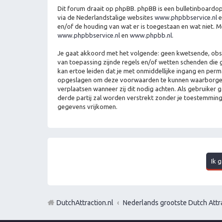
Dit forum draait op phpBB. phpBB is een bulletinboardopl
via de Nederlandstalige websites
www.phpbbservice.nl
e
en/of de houding van wat er is toegestaan en wat niet. 
www.phpbbservice.nl
en
www.phpbb.nl
.
Je gaat akkoord met het volgende: geen kwetsende, obscen
van toepassing zijnde regels en/of wetten schenden die g
kan ertoe leiden dat je met onmiddellijke ingang en per
opgeslagen om deze voorwaarden te kunnen waarborgen. Je
verplaatsen wanneer zij dit nodig achten. Als gebruiker 
derde partij zal worden verstrekt zonder je toestemmin
gegevens vrijkomen.
DutchAttraction.nl
Nederlands grootste Dutch Attra