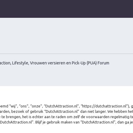
ction, Lifestyle, Vrouwen versieren en Pick-Up (PUA) Forum
md “wij”, “ons”, “onze”, “DutchAttraction.nl”, “https://dutchattraction.nl”)
rden, bezoek of gebruik “DutchAttraction.nl” dan niet langer. We hebben h
e te brengen, het is echter aan te raden om zelf de voorwaarden regelmatig te
DutchAttraction.nl”. Blijf je gebruik maken van “DutchAttraction.nl”, dan ga 