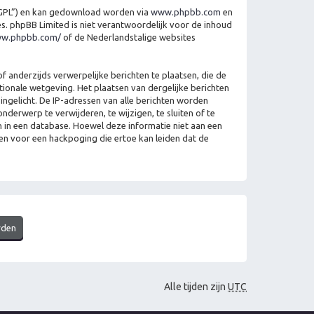
“GPL”) en kan gedownload worden via
www.phpbb.com
en
es. phpBB Limited is niet verantwoordelijk voor de inhoud
ww.phpbb.com/
of de Nederlandstalige websites
 anderzijds verwerpelijke berichten te plaatsen, die de
ationale wetgeving. Het plaatsen van dergelijke berichten
ngelicht. De IP-adressen van alle berichten worden
erwerp te verwijderen, te wijzigen, te sluiten of te
en in een database. Hoewel deze informatie niet aan een
en voor een hackpoging die ertoe kan leiden dat de
Alle tijden zijn
UTC