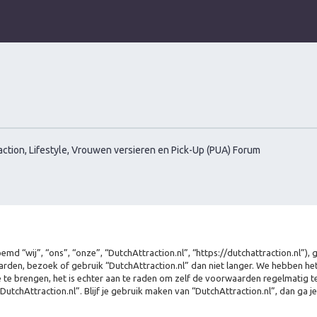
ction, Lifestyle, Vrouwen versieren en Pick-Up (PUA) Forum
md “wij”, “ons”, “onze”, “DutchAttraction.nl”, “https://dutchattraction.nl”)
rden, bezoek of gebruik “DutchAttraction.nl” dan niet langer. We hebben h
e te brengen, het is echter aan te raden om zelf de voorwaarden regelmatig te
DutchAttraction.nl”. Blijf je gebruik maken van “DutchAttraction.nl”, dan ga 