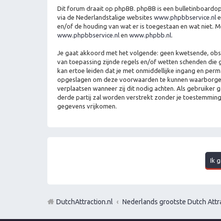
Dit forum draait op phpBB. phpBB is een bulletinboardopl
via de Nederlandstalige websites
www.phpbbservice.nl
e
en/of de houding van wat er is toegestaan en wat niet. 
www.phpbbservice.nl
en
www.phpbb.nl
.
Je gaat akkoord met het volgende: geen kwetsende, obscen
van toepassing zijnde regels en/of wetten schenden die g
kan ertoe leiden dat je met onmiddellijke ingang en per
opgeslagen om deze voorwaarden te kunnen waarborgen. Je
verplaatsen wanneer zij dit nodig achten. Als gebruiker 
derde partij zal worden verstrekt zonder je toestemmin
gegevens vrijkomen.
DutchAttraction.nl
Nederlands grootste Dutch Attra