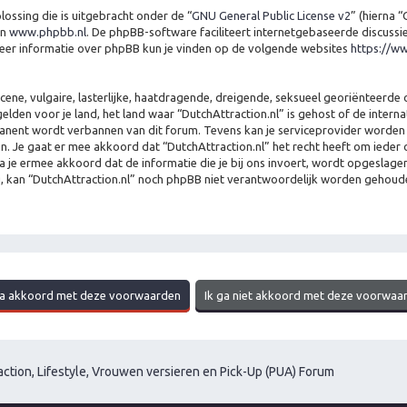
ossing die is uitgebracht onder de “
GNU General Public License v2
” (hierna 
n
www.phpbb.nl
. De phpBB-software faciliteert internetgebaseerde discussi
Meer informatie over phpBB kun je vinden op de volgende websites
https://w
e, vulgaire, lasterlijke, haatdragende, dreigende, seksueel georiënteerde of
elden voor je land, het land waar “DutchAttraction.nl” is gehost of de intern
manent wordt verbannen van dit forum. Tevens kan je serviceprovider worden i
 gaat er mee akkoord dat “DutchAttraction.nl” het recht heeft om ieder ond
ga je ermee akkoord dat de informatie die je bij ons invoert, wordt opgeslag
g, kan “DutchAttraction.nl” noch phpBB niet verantwoordelijk worden gehoud
ction, Lifestyle, Vrouwen versieren en Pick-Up (PUA) Forum