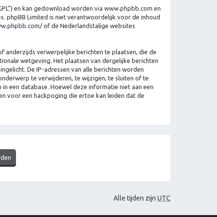
“GPL”) en kan gedownload worden via
www.phpbb.com
en
es. phpBB Limited is niet verantwoordelijk voor de inhoud
ww.phpbb.com/
of de Nederlandstalige websites
 anderzijds verwerpelijke berichten te plaatsen, die de
ationale wetgeving. Het plaatsen van dergelijke berichten
ngelicht. De IP-adressen van alle berichten worden
erwerp te verwijderen, te wijzigen, te sluiten of te
en in een database. Hoewel deze informatie niet aan een
en voor een hackpoging die ertoe kan leiden dat de
Alle tijden zijn
UTC