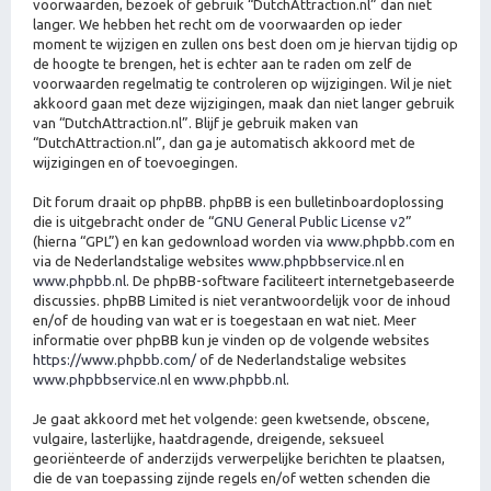
voorwaarden, bezoek of gebruik “DutchAttraction.nl” dan niet
langer. We hebben het recht om de voorwaarden op ieder
moment te wijzigen en zullen ons best doen om je hiervan tijdig op
de hoogte te brengen, het is echter aan te raden om zelf de
voorwaarden regelmatig te controleren op wijzigingen. Wil je niet
akkoord gaan met deze wijzigingen, maak dan niet langer gebruik
van “DutchAttraction.nl”. Blijf je gebruik maken van
“DutchAttraction.nl”, dan ga je automatisch akkoord met de
wijzigingen en of toevoegingen.
Dit forum draait op phpBB. phpBB is een bulletinboardoplossing
die is uitgebracht onder de “
GNU General Public License v2
”
(hierna “GPL”) en kan gedownload worden via
www.phpbb.com
en
via de Nederlandstalige websites
www.phpbbservice.nl
en
www.phpbb.nl
. De phpBB-software faciliteert internetgebaseerde
discussies. phpBB Limited is niet verantwoordelijk voor de inhoud
en/of de houding van wat er is toegestaan en wat niet. Meer
informatie over phpBB kun je vinden op de volgende websites
https://www.phpbb.com/
of de Nederlandstalige websites
www.phpbbservice.nl
en
www.phpbb.nl
.
Je gaat akkoord met het volgende: geen kwetsende, obscene,
vulgaire, lasterlijke, haatdragende, dreigende, seksueel
georiënteerde of anderzijds verwerpelijke berichten te plaatsen,
die de van toepassing zijnde regels en/of wetten schenden die