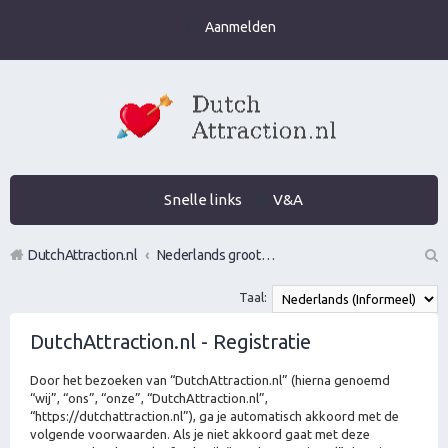
Aanmelden
Snelle links
V&A
DutchAttraction.nl
Nederlands grootste Dutch Attraction, Lifestyle, Vrouwen versieren en Pick-Up (PUA) Forum
Z
Taal:
oe
DutchAttraction.nl - Registratie
k
Door het bezoeken van “DutchAttraction.nl” (hierna genoemd
“wij”, “ons”, “onze”, “DutchAttraction.nl”,
“https://dutchattraction.nl”), ga je automatisch akkoord met de
volgende voorwaarden. Als je niet akkoord gaat met deze