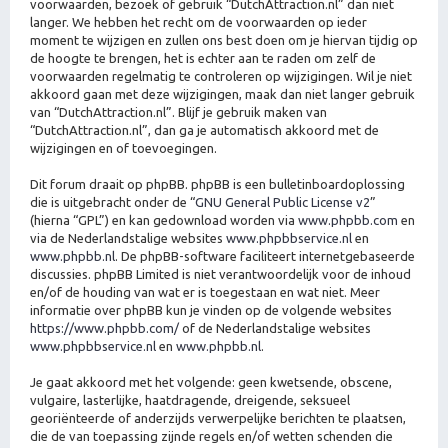
voorwaarden, bezoek of gebruik “DutchAttraction.nl” dan niet
langer. We hebben het recht om de voorwaarden op ieder
moment te wijzigen en zullen ons best doen om je hiervan tijdig op
de hoogte te brengen, het is echter aan te raden om zelf de
voorwaarden regelmatig te controleren op wijzigingen. Wil je niet
akkoord gaan met deze wijzigingen, maak dan niet langer gebruik
van “DutchAttraction.nl”. Blijf je gebruik maken van
“DutchAttraction.nl”, dan ga je automatisch akkoord met de
wijzigingen en of toevoegingen.
Dit forum draait op phpBB. phpBB is een bulletinboardoplossing
die is uitgebracht onder de “
GNU General Public License v2
”
(hierna “GPL”) en kan gedownload worden via
www.phpbb.com
en
via de Nederlandstalige websites
www.phpbbservice.nl
en
www.phpbb.nl
. De phpBB-software faciliteert internetgebaseerde
discussies. phpBB Limited is niet verantwoordelijk voor de inhoud
en/of de houding van wat er is toegestaan en wat niet. Meer
informatie over phpBB kun je vinden op de volgende websites
https://www.phpbb.com/
of de Nederlandstalige websites
www.phpbbservice.nl
en
www.phpbb.nl
.
Je gaat akkoord met het volgende: geen kwetsende, obscene,
vulgaire, lasterlijke, haatdragende, dreigende, seksueel
georiënteerde of anderzijds verwerpelijke berichten te plaatsen,
die de van toepassing zijnde regels en/of wetten schenden die