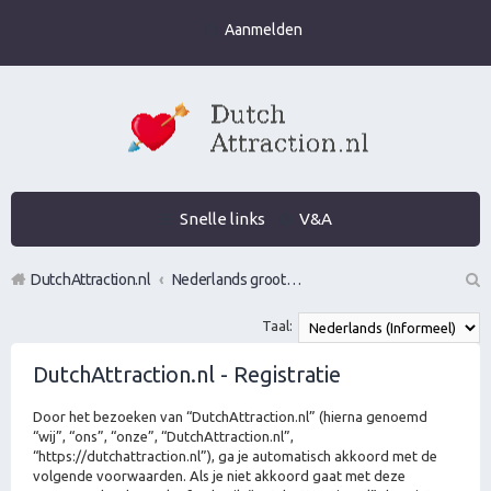
Aanmelden
Snelle links
V&A
DutchAttraction.nl
Nederlands grootste Dutch Attraction, Lifestyle, Vrouwen versieren en Pick-Up (PUA) Forum
Z
Taal:
oe
DutchAttraction.nl - Registratie
k
Door het bezoeken van “DutchAttraction.nl” (hierna genoemd
“wij”, “ons”, “onze”, “DutchAttraction.nl”,
“https://dutchattraction.nl”), ga je automatisch akkoord met de
volgende voorwaarden. Als je niet akkoord gaat met deze