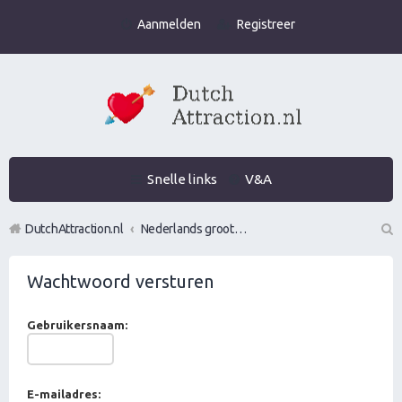
Aanmelden
Registreer
Snelle links
V&A
DutchAttraction.nl
Nederlands grootste Dutch Attraction, Lifestyle, Vrouwen versieren en Pick-Up (PUA) Forum
Z
Wachtwoord versturen
oe
k
Gebruikersnaam:
E-mailadres: