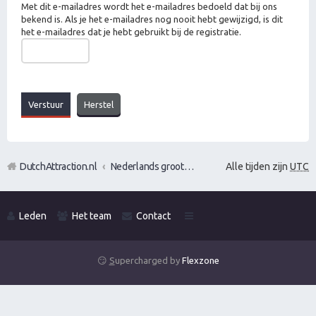
Met dit e-mailadres wordt het e-mailadres bedoeld dat bij ons
bekend is. Als je het e-mailadres nog nooit hebt gewijzigd, is dit
het e-mailadres dat je hebt gebruikt bij de registratie.
DutchAttraction.nl
Nederlands grootste Dutch Attraction, Lifestyle, Vrouwen versieren en Pick-Up (PUA) Forum
Alle tijden zijn
UTC
Leden
Het team
Contact
😏
S
upercharged by
Flexzone