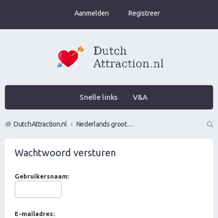
Aanmelden
Registreer
Snelle links
V&A
DutchAttraction.nl
Nederlands grootste Dutch Attraction, Lifestyle, Vrouwen versieren en Pick-Up (PUA) Forum
Z
Wachtwoord versturen
oe
k
Gebruikersnaam:
E-mailadres: