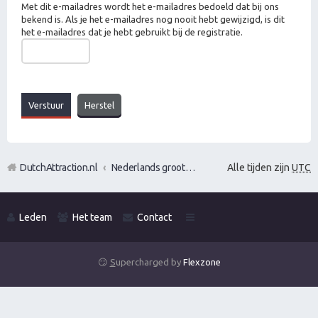
Met dit e-mailadres wordt het e-mailadres bedoeld dat bij ons
bekend is. Als je het e-mailadres nog nooit hebt gewijzigd, is dit
het e-mailadres dat je hebt gebruikt bij de registratie.
DutchAttraction.nl
Nederlands grootste Dutch Attraction, Lifestyle, Vrouwen versieren en Pick-Up (PUA) Forum
Alle tijden zijn
UTC
Leden
Het team
Contact
😏
S
upercharged by
Flexzone