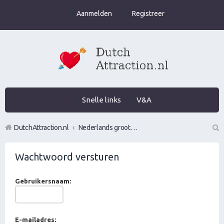
Aanmelden
Registreer
Snelle links
V&A
DutchAttraction.nl
Nederlands grootste Dutch Attraction, Lifestyle, Vrouwen versieren en Pick-Up (PUA) Forum
Z
Wachtwoord versturen
oe
k
Gebruikersnaam:
E-mailadres: