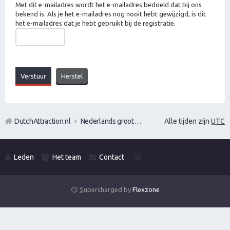
Met dit e-mailadres wordt het e-mailadres bedoeld dat bij ons
bekend is. Als je het e-mailadres nog nooit hebt gewijzigd, is dit
het e-mailadres dat je hebt gebruikt bij de registratie.
DutchAttraction.nl
Nederlands grootste Dutch Attraction, Lifestyle, Vrouwen versieren en Pick-Up (PUA) Forum
Alle tijden zijn
UTC
Leden
Het team
Contact
😏
S
upercharged by
Flexzone