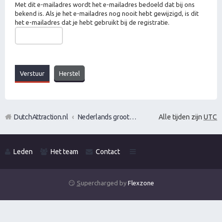
Met dit e-mailadres wordt het e-mailadres bedoeld dat bij ons
bekend is. Als je het e-mailadres nog nooit hebt gewijzigd, is dit
het e-mailadres dat je hebt gebruikt bij de registratie.
DutchAttraction.nl
Nederlands grootste Dutch Attraction, Lifestyle, Vrouwen versieren en Pick-Up (PUA) Forum
Alle tijden zijn
UTC
Leden
Het team
Contact
😏
S
upercharged by
Flexzone