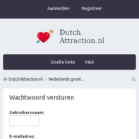
Aanmelden
Registreer
Snelle links
V&A
DutchAttraction.nl
Nederlands grootste Dutch Attraction, Lifestyle, Vrouwen versieren en Pick-Up (PUA) Forum
Z
Wachtwoord versturen
oe
k
Gebruikersnaam:
E-mailadres: