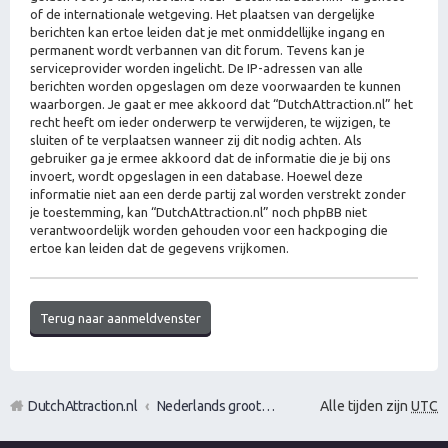
of de internationale wetgeving. Het plaatsen van dergelijke
berichten kan ertoe leiden dat je met onmiddellijke ingang en
permanent wordt verbannen van dit forum. Tevens kan je
serviceprovider worden ingelicht. De IP-adressen van alle
berichten worden opgeslagen om deze voorwaarden te kunnen
waarborgen. Je gaat er mee akkoord dat “DutchAttraction.nl” het
recht heeft om ieder onderwerp te verwijderen, te wijzigen, te
sluiten of te verplaatsen wanneer zij dit nodig achten. Als
gebruiker ga je ermee akkoord dat de informatie die je bij ons
invoert, wordt opgeslagen in een database. Hoewel deze
informatie niet aan een derde partij zal worden verstrekt zonder
je toestemming, kan “DutchAttraction.nl” noch phpBB niet
verantwoordelijk worden gehouden voor een hackpoging die
ertoe kan leiden dat de gegevens vrijkomen.
Terug naar aanmeldvenster
DutchAttraction.nl
Nederlands grootste Dutch Attraction, Lifestyle, Vrouwen versieren en Pick-Up (PUA) Forum
Alle tijden zijn
UTC