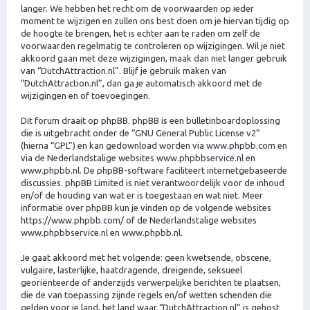
langer. We hebben het recht om de voorwaarden op ieder
moment te wijzigen en zullen ons best doen om je hiervan tijdig op
de hoogte te brengen, het is echter aan te raden om zelf de
voorwaarden regelmatig te controleren op wijzigingen. Wil je niet
akkoord gaan met deze wijzigingen, maak dan niet langer gebruik
van “DutchAttraction.nl”. Blijf je gebruik maken van
“DutchAttraction.nl”, dan ga je automatisch akkoord met de
wijzigingen en of toevoegingen.
Dit forum draait op phpBB. phpBB is een bulletinboardoplossing
die is uitgebracht onder de “
GNU General Public License v2
”
(hierna “GPL”) en kan gedownload worden via
www.phpbb.com
en
via de Nederlandstalige websites
www.phpbbservice.nl
en
www.phpbb.nl
. De phpBB-software faciliteert internetgebaseerde
discussies. phpBB Limited is niet verantwoordelijk voor de inhoud
en/of de houding van wat er is toegestaan en wat niet. Meer
informatie over phpBB kun je vinden op de volgende websites
https://www.phpbb.com/
of de Nederlandstalige websites
www.phpbbservice.nl
en
www.phpbb.nl
.
Je gaat akkoord met het volgende: geen kwetsende, obscene,
vulgaire, lasterlijke, haatdragende, dreigende, seksueel
georiënteerde of anderzijds verwerpelijke berichten te plaatsen,
die de van toepassing zijnde regels en/of wetten schenden die
gelden voor je land, het land waar “DutchAttraction.nl” is gehost