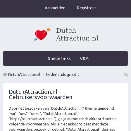
Aanmelden
Registreer
Snelle links
V&A
DutchAttraction.nl
Nederlands grootste Dutch Attraction, Lifestyle, Vrouwen versieren en Pick-Up (PUA) Forum
Z
DutchAttraction.nl -
oe
Gebruikersvoorwaarden
k
Door het bezoeken van “DutchAttraction.nl” (hierna genoemd
“wij”, “ons”, “onze”, “DutchAttraction.nl”,
“https://dutchattraction.nl”), ga je automatisch akkoord met de
volgende voorwaarden. Als je niet akkoord gaat met deze
voorwaarden, bezoek of gebruik “DutchAttraction.nl” dan niet