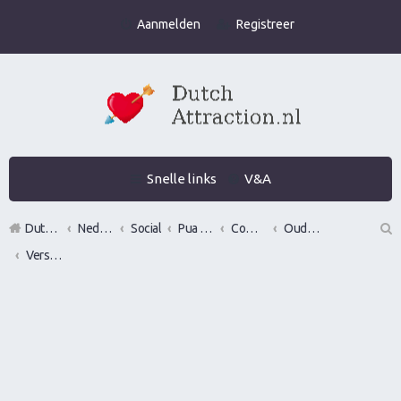
Aanmelden
Registreer
Snelle links
V&A
DutchAttraction.nl
Nederlands grootste Dutch Attraction, Lifestyle, Vrouwen versieren en Pick-Up (PUA) Forum
Social
Pua evenementen
Commerciële bedrijven / Reviews van versier workshops en pick up bootcamps
Oude bedrijven
Versier Academie
Z
oe
k