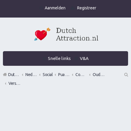
Aanmelden
Registreer
Snelle links
V&A
DutchAttraction.nl
Nederlands grootste Dutch Attraction, Lifestyle, Vrouwen versieren en Pick-Up (PUA) Forum
Social
Pua evenementen
Commerciële bedrijven / Reviews van versier workshops en pick up bootcamps
Oude bedrijven
Versier Academie
Z
oe
k