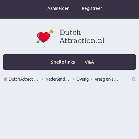
Aanmelden
Registreer
Snelle links
V&A
DutchAttraction.nl
Nederlands grootste Dutch Attraction, Lifestyle, Vrouwen versieren en Pick-Up (PUA) Forum
Overig
Vraag en aanbod
Z
oe
k