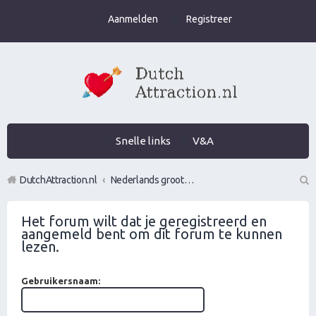
Aanmelden
Registreer
Snelle links
V&A
DutchAttraction.nl
Nederlands grootste Dutch Attraction, Lifestyle, Vrouwen versieren en Pick-Up (PUA) Forum
Z
Het forum wilt dat je geregistreerd en
oe
aangemeld bent om dit forum te kunnen
k
lezen.
Gebruikersnaam: